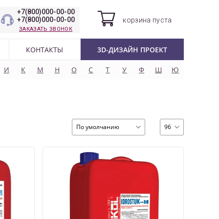
+7(800)000-00-00
+7(800)000-00-00
корзина
пуста
ЗАКАЗАТЬ ЗВОНОК
КОНТАКТЫ
3D-ДИЗАЙН ПРОЕКТ
И
К
М
Н
О
С
Т
У
Ф
Ш
Ю
По умолчанию
96