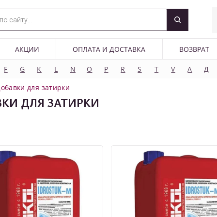
АКЦИИ
ОПЛАТА И ДОСТАВКА
ВОЗВРАТ
F
G
K
L
N
O
P
R
S
T
V
А
Д
обавки для затирки
КИ ДЛЯ ЗАТИРКИ