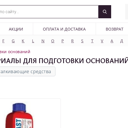
АКЦИИ
ОПЛАТА И ДОСТАВКА
ВОЗВРАТ
F
G
K
L
N
O
P
R
S
T
V
А
Д
вки оснований
РИАЛЫ ДЛЯ ПОДГОТОВКИ ОСНОВАНИ
талкивающие средства