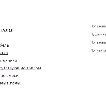
Пользова
ТАЛОГ
Публична
Пользова
бель
Политика
итка
нтехника
путствующие товары
хие смеси
плые полы