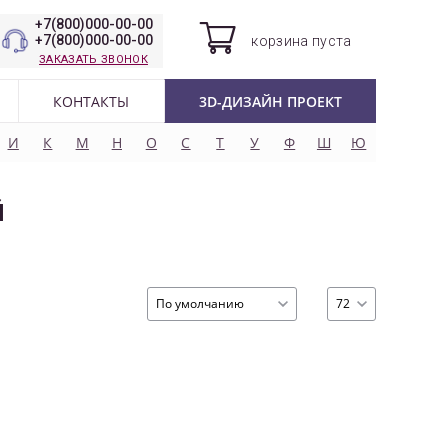
+7(800)000-00-00
+7(800)000-00-00
корзина
пуста
ЗАКАЗАТЬ ЗВОНОК
КОНТАКТЫ
3D-ДИЗАЙН ПРОЕКТ
И
К
М
Н
О
С
Т
У
Ф
Ш
Ю
Й
По умолчанию
72