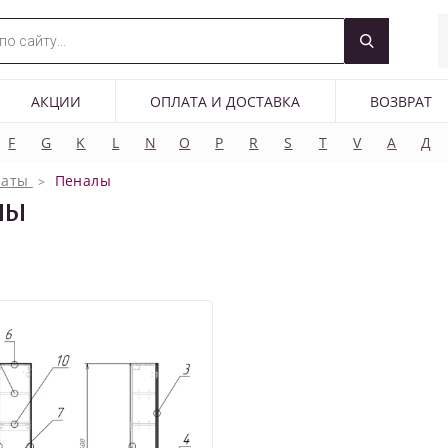
АКЦИИ
ОПЛАТА И ДОСТАВКА
ВОЗВРАТ
F
G
K
L
N
O
P
R
S
T
V
А
Д
наты
Пеналы
ЛЫ