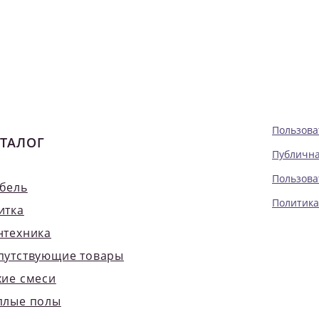
Пользова
ТАЛОГ
Публична
Пользова
бель
Политика
итка
нтехника
путствующие товары
хие смеси
плые полы