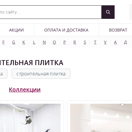
АКЦИИ
ОПЛАТА И ДОСТАВКА
ВОЗВРАТ
F
G
K
L
N
O
P
R
S
T
V
А
Д
ИТЕЛЬНАЯ ПЛИТКА
ла
строительная плитка
Коллекции