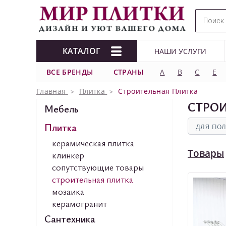
КАТАЛОГ
НАШИ УСЛУГИ
ВСЕ БРЕНДЫ
СТРАНЫ
A
B
C
E
Главная
Плитка
Строительная Плитка
СТРО
Мебель
Плитка
для по
керамическая плитка
Товары
клинкер
сопутствующие товары
строительная плитка
мозаика
керамогранит
Сантехника