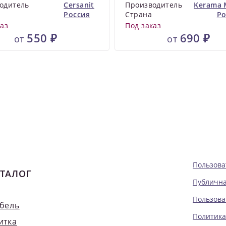
одитель
Cersanit
Производитель
Kerama 
Россия
Страна
Ро
каз
Под заказ
550 ₽
690 ₽
от
от
Пользова
ТАЛОГ
Публична
Пользова
бель
Политика
итка