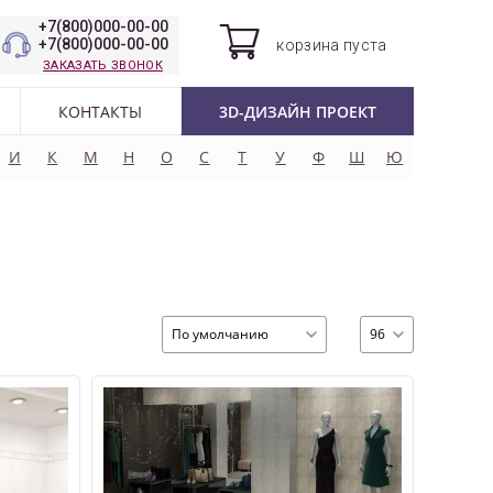
+7(800)000-00-00
+7(800)000-00-00
корзина
пуста
ЗАКАЗАТЬ ЗВОНОК
КОНТАКТЫ
3D-ДИЗАЙН ПРОЕКТ
И
К
М
Н
О
С
Т
У
Ф
Ш
Ю
По умолчанию
96