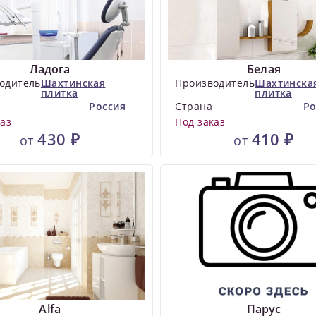
Ладога
Белая
одитель
Шахтинская
Производитель
Шахтинска
плитка
плитка
Россия
Страна
Ро
каз
Под заказ
430 ₽
410 ₽
от
от
Alfa
Парус