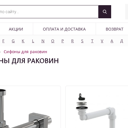
АКЦИИ
ОПЛАТА И ДОСТАВКА
ВОЗВРАТ
F
G
K
L
N
O
P
R
S
T
V
А
Д
Сифоны для раковин
НЫ ДЛЯ РАКОВИН