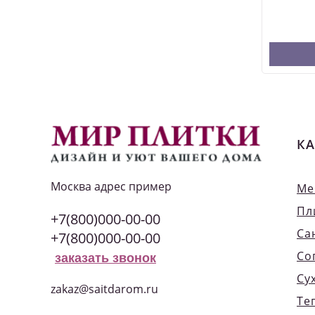
КА
Москва
адрес пример
Ме
Пл
+7(800)000-00-00
Са
+7(800)000-00-00
Со
заказать звонок
Су
zakaz@saitdarom.ru
Те