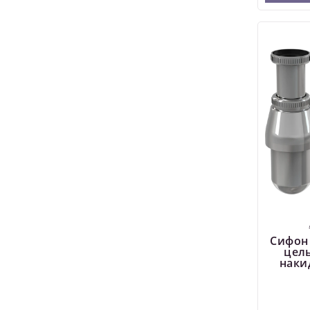
Сифон
цел
накид