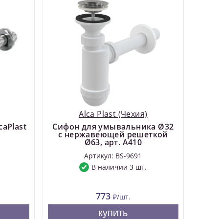
Alca Plast (Чехия)
aPlast
Сифон для умывальника Ø32
с нержавеющей peшeткой
Ø63, арт. A410
Артикул: BS-9691
В наличии 3 шт.
773
₽/шт.
купить