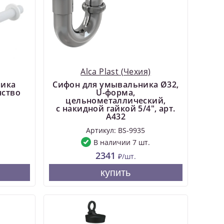
Alca Plast (Чехия)
ника
Сифон для умывальника Ø32,
нство
U-форма,
цельнометаллический,
с накидной гайкой 5/4", арт.
A432
Артикул: BS-9935
В наличии 7 шт.
2341
₽/шт.
купить