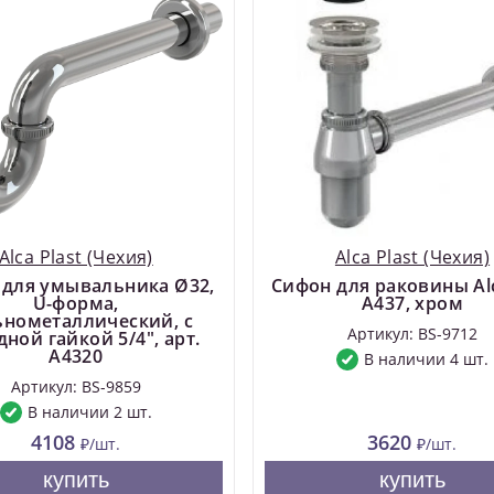
Alca Plast (Чехия)
Alca Plast (Чехия)
 для умывальника Ø32,
Сифон для раковины Alc
U-форма,
A437, хром
ьнометаллический, с
Артикул: BS-9712
ной гайкой 5/4", арт.
A4320
В наличии 4 шт.
Артикул: BS-9859
В наличии 2 шт.
4108
3620
₽/шт.
₽/шт.
купить
купить