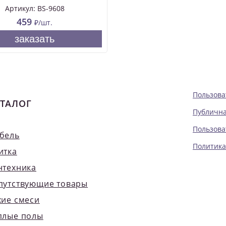
Артикул: BS-9608
459
₽/шт.
заказать
Пользова
ТАЛОГ
Публична
Пользова
бель
Политика
итка
нтехника
путствующие товары
хие смеси
плые полы