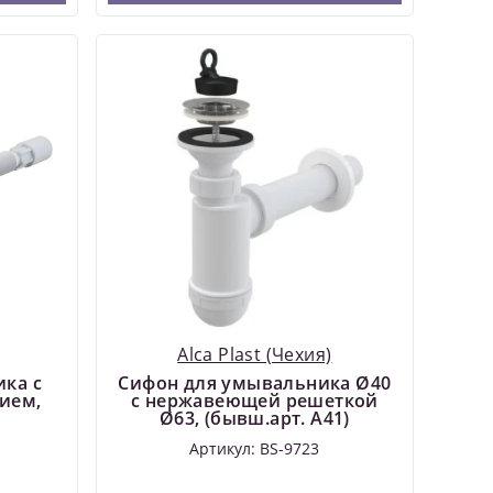
Alca Plast (Чехия)
ка с
Сифон для умывальника Ø40
ием,
с нержавеющей peшeткой
Ø63, (бывш.арт. A41)
Артикул: BS-9723