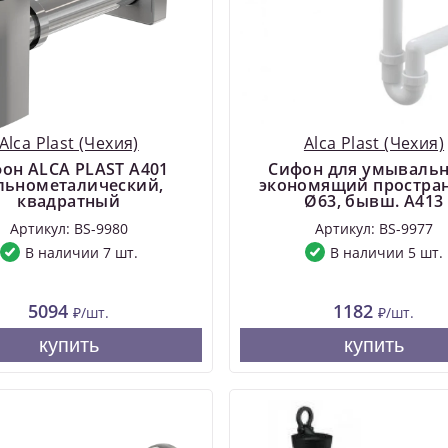
Alca Plast (Чехия)
Alca Plast (Чехия)
он ALCA PLAST A401
Cифон для умываль
льнометалический,
экономящий простра
квадратный
Ø63, бывш. A413
Артикул: BS-9980
Артикул: BS-9977
В наличии 7 шт.
В наличии 5 шт.
5094
1182
₽/шт.
₽/шт.
купить
купить