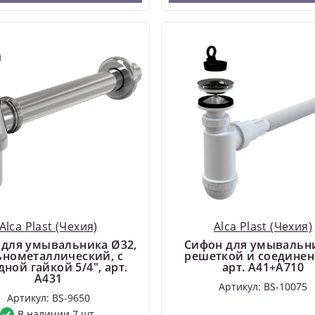
Alca Plast (Чехия)
Alca Plast (Чехия)
 для умывальника Ø32,
Сифон для умывальни
ьнометаллический, с
решеткой и соединен
ной гайкой 5/4", арт.
арт. A41+A710
A431
Артикул: BS-10075
Артикул: BS-9650
В наличии 7 шт.