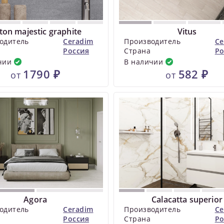
ton majestic graphite
Vitus
одитель
Ceradim
Производитель
Ce
Россия
Страна
Ро
чии
В наличии
1790 ₽
582 ₽
от
от
Agora
Calacatta superior
одитель
Ceradim
Производитель
Ce
Россия
Страна
Ро