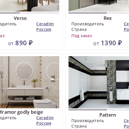
Verso
Rex
одитель
Ceradim
Производитель
Ce
Россия
Страна
Ро
каз
Под заказ
890 ₽
1390 ₽
от
от
Mramor godly beige
Pattern
одитель
Ceradim
Производитель
Ce
Россия
Страна
Ро