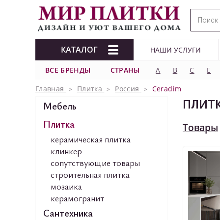
КАТАЛОГ
НАШИ УСЛУГИ
ВСЕ БРЕНДЫ
СТРАНЫ
A
B
C
E
Главная
Плитка
Россия
Ceradim
ПЛИТК
Мебель
Плитка
Товары
керамическая плитка
клинкер
сопутствующие товары
строительная плитка
мозаика
керамогранит
Сантехника