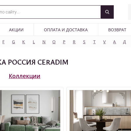
АКЦИИ
ОПЛАТА И ДОСТАВКА
ВОЗВРАТ
F
G
K
L
N
O
P
R
S
T
V
А
Д
А РОССИЯ CERADIM
Коллекции