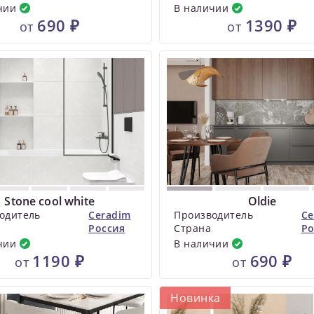
чии
В наличии
690 ₽
1390 ₽
от
от
Stone cool white
Oldie
одитель
Ceradim
Производитель
Ce
Россия
Страна
Ро
чии
В наличии
1190 ₽
690 ₽
от
от
Новинка