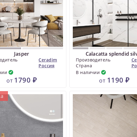
Jasper
Calacatta splendid sil
одитель
Ceradim
Производитель
Ce
Россия
Страна
Ро
чии
В наличии
1790 ₽
1190 ₽
от
от
ка