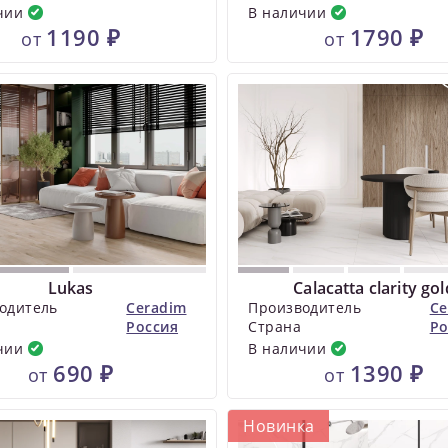
чии
В наличии
1190 ₽
1790 ₽
от
от
Lukas
Calacatta clarity gol
одитель
Ceradim
Производитель
Ce
Россия
Страна
Ро
чии
В наличии
690 ₽
1390 ₽
от
от
Новинка