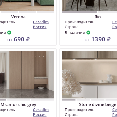
Verona
Rio
одитель
Ceradim
Производитель
Ce
Россия
Страна
Ро
чии
В наличии
690 ₽
1390 ₽
от
от
Mramor chic grey
Stone divine beige
одитель
Ceradim
Производитель
Ce
Россия
Страна
Ро