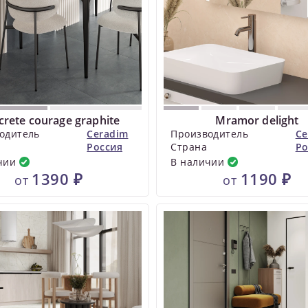
crete courage graphite
Mramor delight
одитель
Ceradim
Производитель
Ce
Россия
Страна
Ро
чии
В наличии
1390 ₽
1190 ₽
от
от