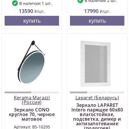
В наличии 2 шт.
В наличии 1 шт.
13590
17990
₽/шт.
₽/шт.
купить
купить
Kerama Marazzi
Laparet (Беларусь)
(Россия)
Зеркало LAPARET
Зеркало CONO
Intero парящее 60х80
круглое 70, черное
влагостойкое,
матовое
подсветка, димер и
антизапотевание
Артикул: BS-10295
(подогрев)