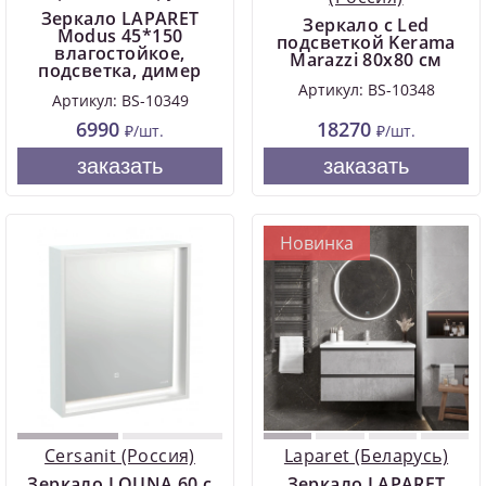
Зеркало LAPARET
Зеркало с Led
Modus 45*150
подсветкой Kerama
влагостойкое,
Marazzi 80x80 см
подсветка, димер
Артикул: BS-10348
Артикул: BS-10349
6990
18270
₽/шт.
₽/шт.
заказать
заказать
Новинка
Cersanit (Россия)
Laparet (Беларусь)
Зеркало LOUNA 60 с
Зеркало LAPARET