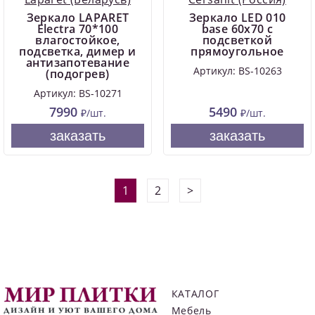
Зеркало LAPARET
Зеркало LED 010
Electra 70*100
base 60x70 с
влагостойкое,
подсветкой
подсветка, димер и
прямоугольное
антизапотевание
Артикул: BS-10263
(подогрев)
Артикул: BS-10271
7990
5490
₽/шт.
₽/шт.
заказать
заказать
1
2
>
КАТАЛОГ
Мебель