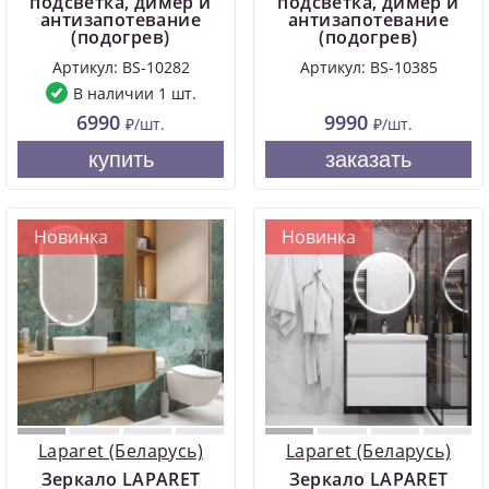
подсветка, димер и
подсветка, димер и
антизапотевание
антизапотевание
(подогрев)
(подогрев)
Артикул: BS-10282
Артикул: BS-10385
В наличии 1 шт.
6990
9990
₽/шт.
₽/шт.
купить
заказать
Новинка
Новинка
Laparet (Беларусь)
Laparet (Беларусь)
Зеркало LAPARET
Зеркало LAPARET