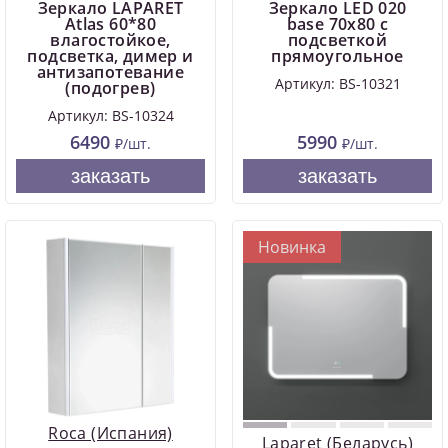
Зеркало LAPARET
Зеркало LED 020
Atlas 60*80
base 70x80 с
влагостойкое,
подсветкой
подсветка, димер и
прямоугольное
антизапотевание
Артикул: BS-10321
(подогрев)
Артикул: BS-10324
6490
5990
₽/шт.
₽/шт.
заказать
заказать
Новинка
Roca (Испания)
Laparet (Беларусь)