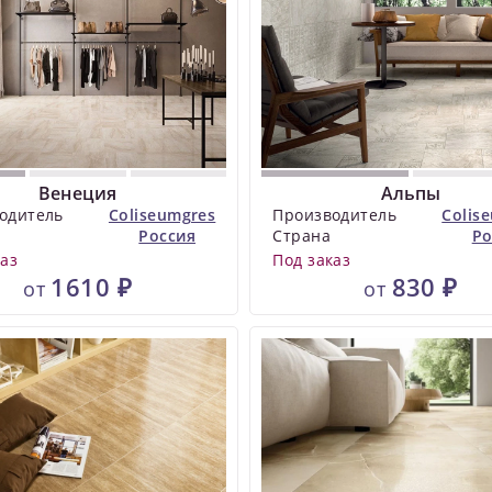
Венеция
Альпы
одитель
Coliseumgres
Производитель
Colis
Россия
Страна
Ро
каз
Под заказ
1610 ₽
830 ₽
от
от