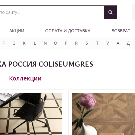
АКЦИИ
ОПЛАТА И ДОСТАВКА
ВОЗВРАТ
F
G
K
L
N
O
P
R
S
T
V
А
Д
А РОССИЯ COLISEUMGRES
Коллекции