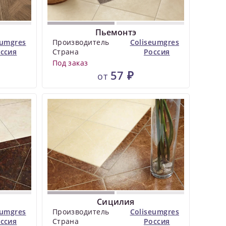
Пьемонтэ
eumgres
Производитель
Coliseumgres
ссия
Страна
Россия
Под заказ
57 ₽
от
Сицилия
eumgres
Производитель
Coliseumgres
ссия
Страна
Россия