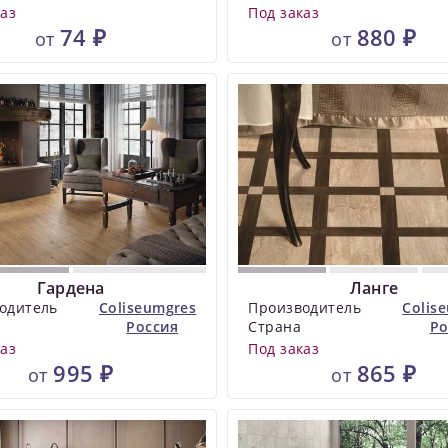
каз
Под заказ
74 ₽
880 ₽
от
от
Гардена
Ланге
одитель
Coliseumgres
Производитель
Colis
Россия
Страна
Ро
каз
Под заказ
995 ₽
865 ₽
от
от