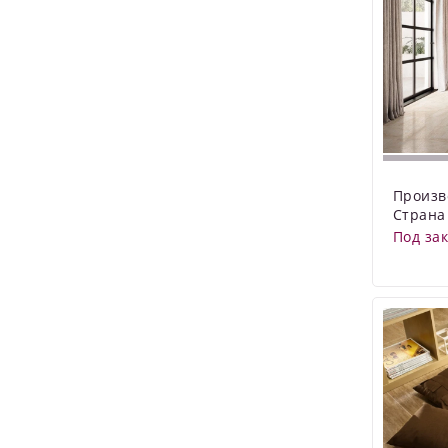
Произв
Страна
Под за