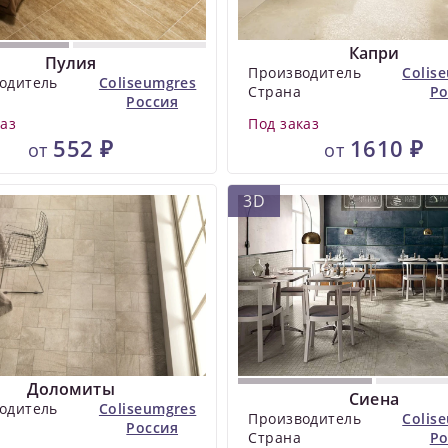
Капри
Пулия
Производитель
Colis
одитель
Coliseumgres
Страна
Ро
Россия
каз
Под заказ
552 ₽
1610 ₽
от
от
3D
Доломиты
Сиена
одитель
Coliseumgres
Производитель
Colis
Россия
Страна
Ро