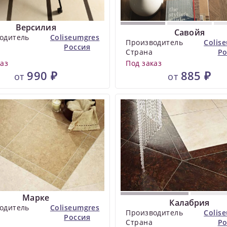
Версилия
Савойя
одитель
Coliseumgres
Производитель
Colis
Россия
Страна
Ро
каз
Под заказ
990 ₽
885 ₽
от
от
Марке
Калабрия
одитель
Coliseumgres
Производитель
Colis
Россия
Страна
Ро