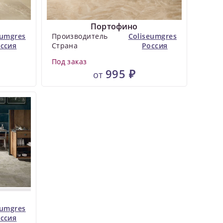
Портофино
eumgres
Производитель
Coliseumgres
ссия
Страна
Россия
Под заказ
995 ₽
от
eumgres
ссия