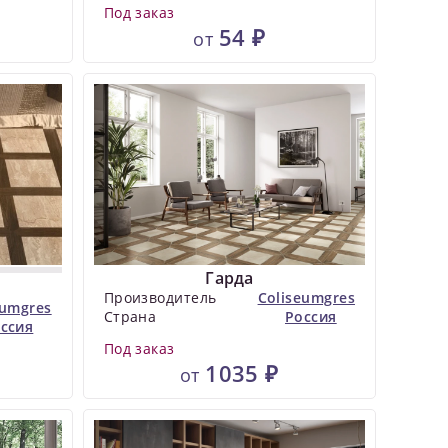
Под заказ
54 ₽
от
Гарда
Производитель
Coliseumgres
eumgres
Страна
Россия
ссия
Под заказ
1035 ₽
от