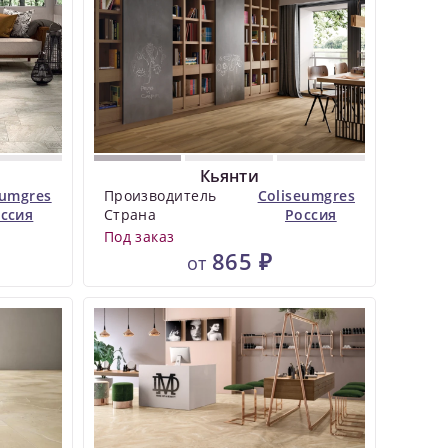
Кьянти
eumgres
Производитель
Coliseumgres
ссия
Страна
Россия
Под заказ
865 ₽
от