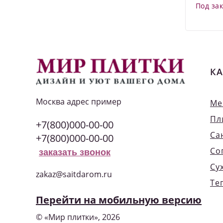
Под за
КА
Москва
адрес пример
Ме
Пл
+7(800)000-00-00
Са
+7(800)000-00-00
Со
заказать звонок
Су
zakaz@saitdarom.ru
Те
Перейти на мобильную версию
© «Мир плитки», 2026