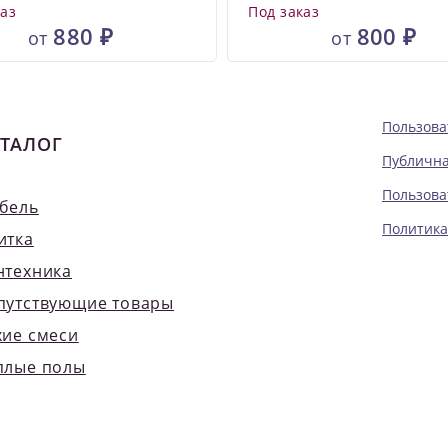
каз
Под заказ
880 ₽
800 ₽
от
от
Пользова
ТАЛОГ
Публична
Пользова
бель
Политика
итка
нтехника
путствующие товары
хие смеси
плые полы