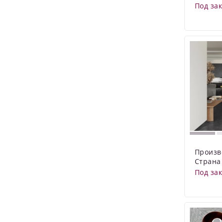
Под за
Произв
Страна
Под за