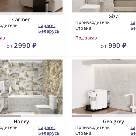
Giza
Carmen
Производитель
La
одитель
Laparet
Страна
Бе
Беларусь
каз
Под заказ
2990 ₽
990 ₽
от
от
Honey
Geo grey
одитель
Laparet
Производитель
La
Беларусь
Страна
Бе