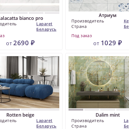
Атриум
alacatta bianco pro
Производитель
К
одитель
Laparet
Страна
Бе
Беларусь
каз
Под заказ
2690 ₽
1029 ₽
от
от
Rotten beige
Dalim mint
одитель
Laparet
Производитель
La
Беларусь
Страна
Бе