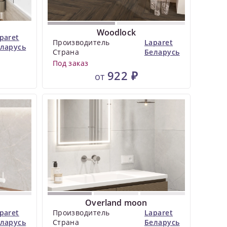
Woodlock
paret
Производитель
Laparet
ларусь
Страна
Беларусь
Под заказ
922 ₽
от
Overland moon
paret
Производитель
Laparet
ларусь
Страна
Беларусь