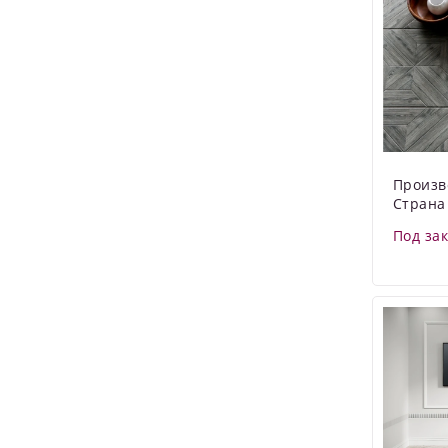
Произв
Страна
Под за