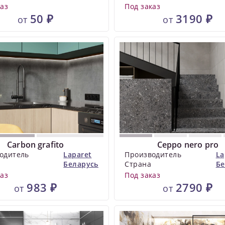
каз
Под заказ
50 ₽
3190 ₽
от
от
Carbon grafito
Ceppo nero pro
одитель
Laparet
Производитель
La
Беларусь
Страна
Бе
каз
Под заказ
983 ₽
2790 ₽
от
от