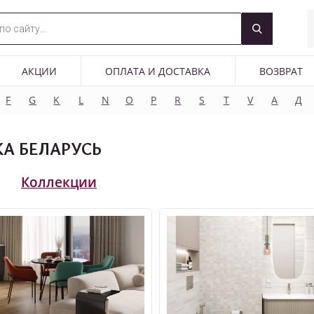
АКЦИИ
ОПЛАТА И ДОСТАВКА
ВОЗВРАТ
F
G
K
L
N
O
P
R
S
T
V
А
Д
А БЕЛАРУСЬ
Коллекции