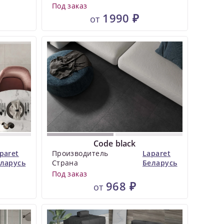
Под заказ
1990 ₽
от
Code black
paret
Производитель
Laparet
ларусь
Страна
Беларусь
Под заказ
968 ₽
от