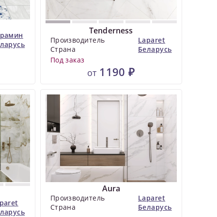
Tenderness
ерамин
Производитель
Laparet
ларусь
Страна
Беларусь
Под заказ
1190 ₽
от
Aura
Производитель
Laparet
paret
Страна
Беларусь
ларусь