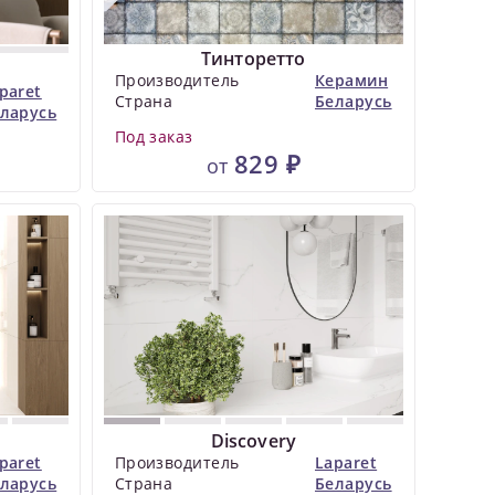
Тинторетто
Производитель
Керамин
paret
Страна
Беларусь
ларусь
Под заказ
829 ₽
от
Discovery
paret
Производитель
Laparet
ларусь
Страна
Беларусь