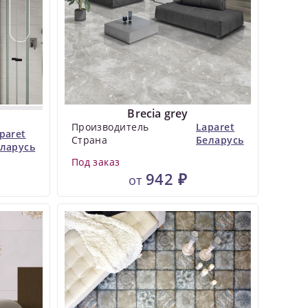
Brecia grey
Производитель
Laparet
paret
Страна
Беларусь
ларусь
Под заказ
942 ₽
от