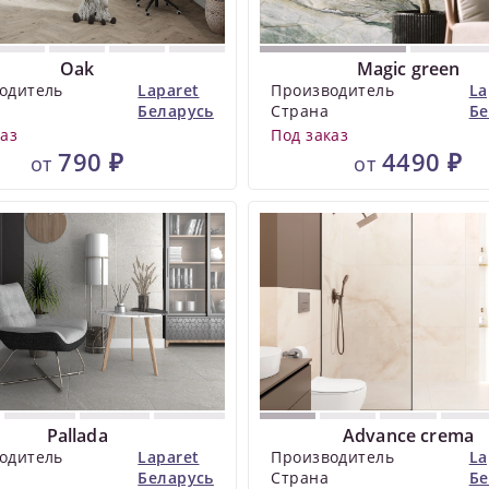
Oak
Magic green
одитель
Laparet
Производитель
La
Беларусь
Страна
Бе
каз
Под заказ
790 ₽
4490 ₽
от
от
Pallada
Advance crema
одитель
Laparet
Производитель
La
Беларусь
Страна
Бе