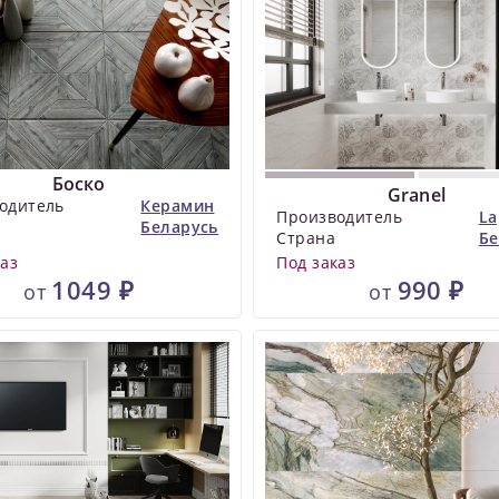
Боско
Granel
одитель
Керамин
Производитель
La
Беларусь
Страна
Бе
каз
Под заказ
1049 ₽
990 ₽
от
от