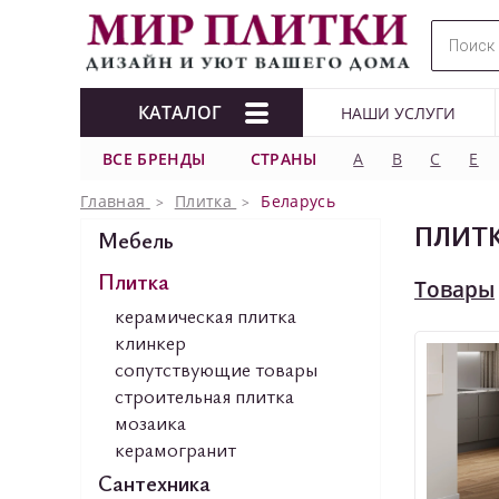
КАТАЛОГ
НАШИ УСЛУГИ
ВСЕ БРЕНДЫ
СТРАНЫ
A
B
C
E
Главная
Плитка
Беларусь
ПЛИТК
Мебель
Плитка
Товары
керамическая плитка
клинкер
сопутствующие товары
строительная плитка
мозаика
керамогранит
Сантехника