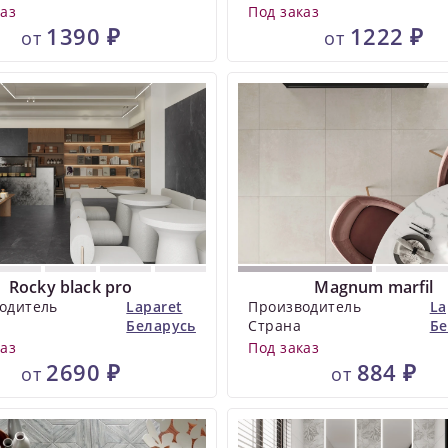
каз
Под заказ
1390 ₽
1222 ₽
от
от
Rocky black pro
Magnum marfil
одитель
Laparet
Производитель
La
Беларусь
Страна
Бе
каз
Под заказ
2690 ₽
884 ₽
от
от