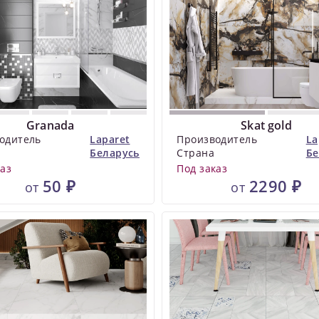
Granada
Skat gold
одитель
Laparet
Производитель
La
Беларусь
Страна
Бе
каз
Под заказ
50 ₽
2290 ₽
от
от