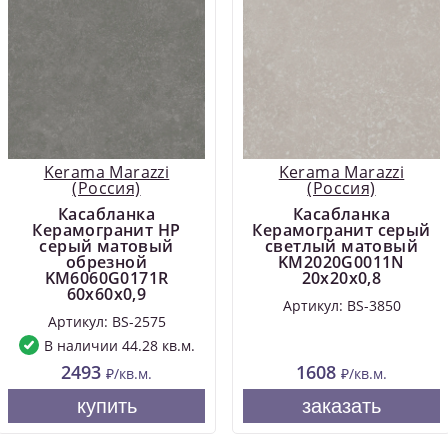
Kerama Marazzi
Kerama Marazzi
(Россия)
(Россия)
Касабланка
Касабланка
Керамогранит HP
Керамогранит серый
серый матовый
светлый матовый
обрезной
KM2020G0011N
KM6060G0171R
20x20x0,8
60x60x0,9
Артикул: BS-3850
Артикул: BS-2575
В наличии 44.28 кв.м.
2493
1608
₽/кв.м.
₽/кв.м.
купить
заказать