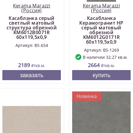
Kerama Marazzi
Kerama Marazzi
(Россия)
(Россия)
Касабланка серый
Касабланка
светлый матовый
Керамогранит HP
структура обрезной
серый матовый
KM6012B0071R
обрезной
60x119,5x0,9
KM6012G0171R
60x119,5x0,9
Артикул: BS-654
Артикул: BS-1269
В наличии 32.27 кв.м.
2189
2664
₽/кв.м.
₽/кв.м.
заказать
купить
Новинка