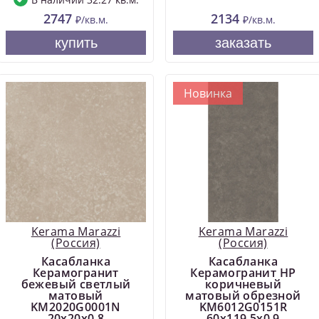
2747
2134
₽/кв.м.
₽/кв.м.
купить
заказать
Новинка
Kerama Marazzi
Kerama Marazzi
(Россия)
(Россия)
Касабланка
Касабланка
Керамогранит
Керамогранит HP
бежевый светлый
коричневый
матовый
матовый обрезной
KM2020G0001N
KM6012G0151R
20x20x0,8
60x119,5x0,9