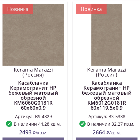
Новинка
Новинка
Kerama Marazzi
Kerama Marazzi
(Россия)
(Россия)
Касабланка
Касабланка
Керамогранит HP
Керамогранит HP
бежевый матовый
бежевый матовый
обрезной
обрезной
KM6060G0181R
KM6012G0181R
60x60x0,9
60x119,5x0,9
Артикул: BS-4329
Артикул: BS-5338
В наличии 44.28 кв.м.
В наличии 32.27 кв.м.
2493
2664
₽/кв.м.
₽/кв.м.