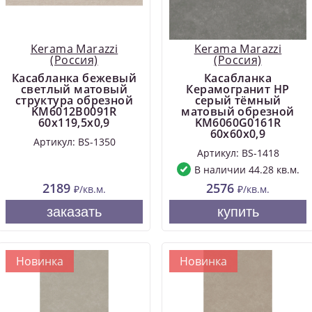
Kerama Marazzi
Kerama Marazzi
(Россия)
(Россия)
Касабланка бежевый
Касабланка
светлый матовый
Керамогранит HP
структура обрезной
серый тёмный
KM6012B0091R
матовый обрезной
60x119,5x0,9
KM6060G0161R
60x60x0,9
Артикул: BS-1350
Артикул: BS-1418
В наличии 44.28 кв.м.
2189
2576
₽/кв.м.
₽/кв.м.
заказать
купить
Новинка
Новинка