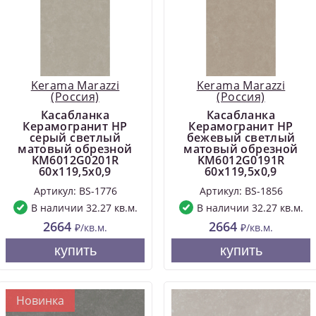
Kerama Marazzi
Kerama Marazzi
(Россия)
(Россия)
Касабланка
Касабланка
Керамогранит HP
Керамогранит HP
серый светлый
бежевый светлый
матовый обрезной
матовый обрезной
KM6012G0201R
KM6012G0191R
60x119,5x0,9
60x119,5x0,9
Артикул: BS-1776
Артикул: BS-1856
В наличии 32.27 кв.м.
В наличии 32.27 кв.м.
2664
2664
₽/кв.м.
₽/кв.м.
купить
купить
Новинка