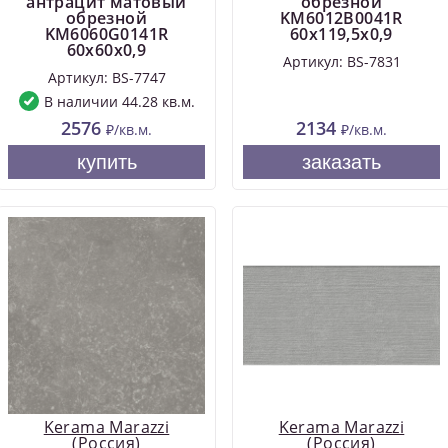
антрацит матовый
обрезной
обрезной
KM6012B0041R
KM6060G0141R
60x119,5x0,9
60x60x0,9
Артикул: BS-7831
Артикул: BS-7747
В наличии 44.28 кв.м.
2576
2134
₽/кв.м.
₽/кв.м.
купить
заказать
Kerama Marazzi
Kerama Marazzi
(Россия)
(Россия)