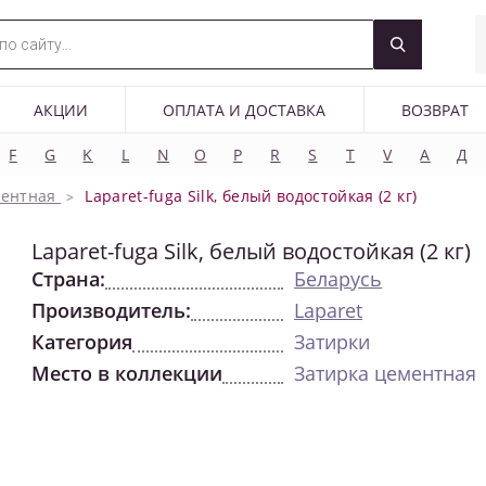
АКЦИИ
ОПЛАТА И ДОСТАВКА
ВОЗВРАТ
F
G
K
L
N
O
P
R
S
T
V
А
Д
ментная
Laparet-fuga Silk, белый водостойкая (2 кг)
Laparet-fuga Silk, белый водостойкая (2 кг)
Страна:
Беларусь
Производитель:
Laparet
Категория
Затирки
Место в коллекции
Затирка цементная