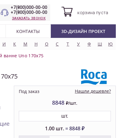
+7(800)000-00-00
+7(800)000-00-00
корзина
пуста
ЗАКАЗАТЬ ЗВОНОК
КОНТАКТЫ
3D-ДИЗАЙН ПРОЕКТ
И
К
М
Н
О
С
Т
У
Ф
Ш
Ю
й ванне Uno 170x75
170x75
Нашли дешевле?
Под заказ
8848
₽/шт.
я
шт.
щие
1.00
шт.
=
8848
₽