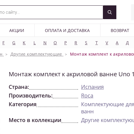
АКЦИИ
ОПЛАТА И ДОСТАВКА
ВОЗВРАТ
F
G
K
L
N
O
P
R
S
T
V
А
Д
н
Другие комплектующие
Монтаж комплект к акрилово
Монтаж комплект к акриловой ванне Uno 
Страна:
Испания
Производитель:
Roca
Категория
Комплектующие дл
ванн
Место в коллекции
Другие комплектую