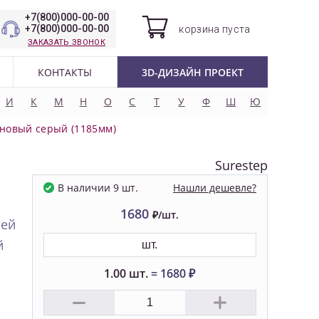
+7(800)000-00-00
+7(800)000-00-00
корзина
пуста
ЗАКАЗАТЬ ЗВОНОК
КОНТАКТЫ
3D-ДИЗАЙН ПРОЕКТ
И
К
М
Н
О
С
Т
У
Ф
Ш
Ю
новый серый (1185мм)
Surestep
Нашли дешевле?
В наличии 9 шт.
1680
₽/шт.
ней
й
шт.
1.00
шт.
=
1680
₽