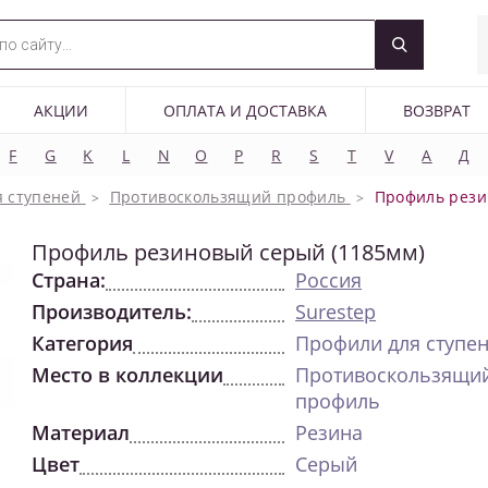
АКЦИИ
ОПЛАТА И ДОСТАВКА
ВОЗВРАТ
F
G
K
L
N
O
P
R
S
T
V
А
Д
 ступеней
Противоскользящий профиль
Профиль рези
Профиль резиновый серый (1185мм)
Страна:
Россия
Производитель:
Surestep
Категория
Профили для ступе
Место в коллекции
Противоскользящи
профиль
Материал
Резина
Цвет
Серый