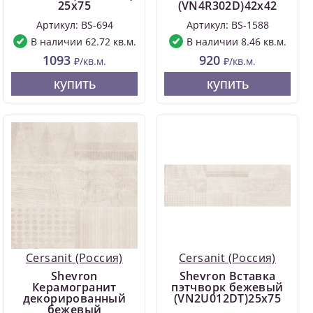
25x75
(VN4R302D)42x42
Артикул: BS-694
Артикул: BS-1588
В наличии 62.72 кв.м.
В наличии 8.46 кв.м.
1093
920
₽/кв.м.
₽/кв.м.
купить
купить
Cersanit (Россия)
Cersanit (Россия)
Shevron
Shevron Вставка
Керамогранит
пэтчворк бежевый
декорированный
(VN2U012DT)25x75
бежевый