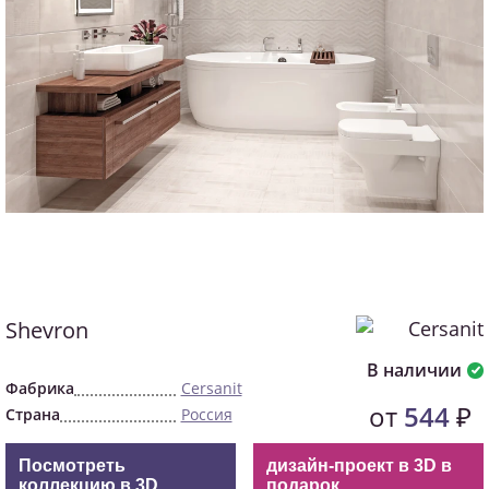
Shevron
В наличии
Фабрика
Cersanit
от
544
₽
Страна
Россия
Посмотреть
дизайн-проект в 3D в
коллекцию в 3D
подарок